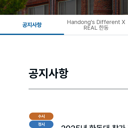
Handong's Different X
공지사항
REAL 한동
공지사항
수시
정시