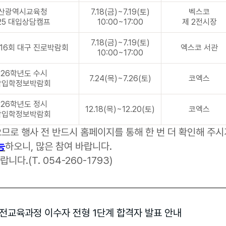
산광역시교육청
7.18(금)~7.19(토)
벡스코
25 대입상담캠프
10:00~17:00
제 2전시장
7.18(금)~7.19(토)
제 16회 대구 진로박람회
엑스코 서관
10:00~17:00
026학년도 수시
7.24(목)~7.26(토)
코엑스
학입학정보박람회
026학년도 정시
12.18(목)~12.20(토)
코엑스
학입학정보박람회
으므로 행사 전 반드시 홈페이지를 통해 한 번 더 확인해 주시
능
하오니, 많은 참여 바랍니다.
.(T. 054-260-1793)
 전교육과정 이수자 전형 1단계 합격자 발표 안내