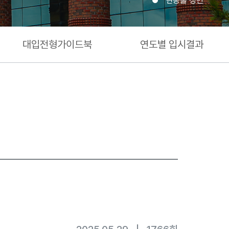
현동홀 정면
대입전형가이드북
연도별 입시결과