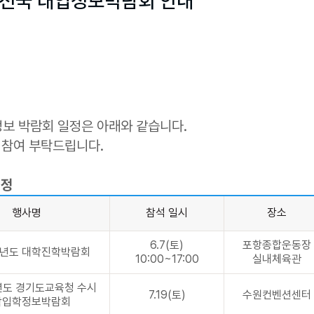
가 전국 대입정보박람회 안내
보 박람회 일정은 아래와 같습니다.
 참여 부탁드립니다.
일정
행사명
참석 일시
장소
6.7(토)
포항종합운동장
학년도 대학진학박람회
10:00~17:00
실내체육관
년도 경기도교육청 수시
7.19(토)
수원컨벤션센터
학입학정보박람회