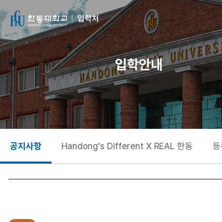
입학안내
공지사항
Handong's Different X REAL 한동
등