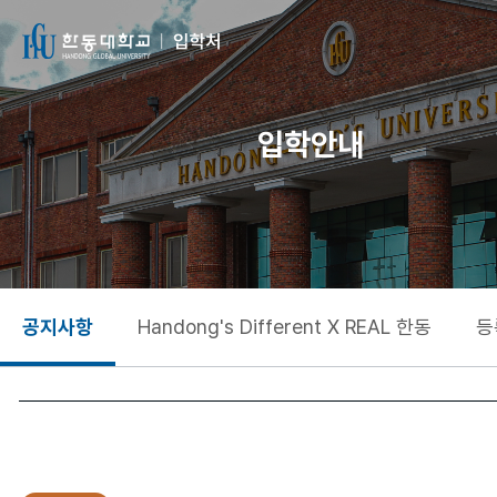
입학안내
공지사항
Handong's Different X REAL 한동
등