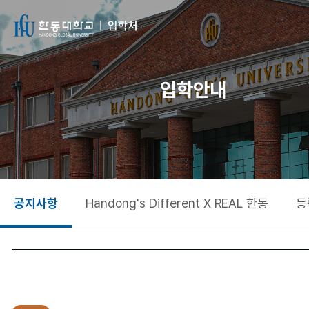
입학안내
공지사항
Handong's Different X REAL 한동
등