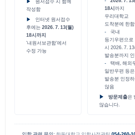
-
2026. 7. 1
▶
원서접수 시 함께
18시
까지
작성함
우리대학교
▶
인터넷 원서접수
도착분에 한함
후에는
2026. 7. 13(월)
-
국내
18시까지
등기우편으로
'내원서보관함'에서
시 2026. 7. 1
수정 가능
발송분까지 
-
택배, 해외
일반우편 등은
발송분 인정
않음
▶
방문제출
은
않습니다.
입학 관련 문의:
한동대학교 입학사정관팀
054-260-1