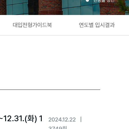
현동홀 정면
대입전형가이드북
연도별 입시결과
2.31.(화) 1
2024.12.22 |
3749회