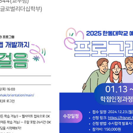
844(교무팀)
3(글로벌리더십학부)